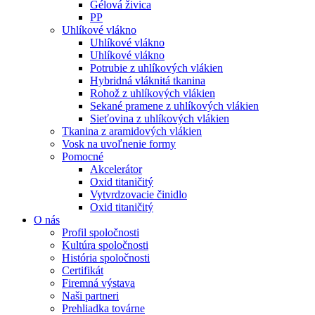
Gélová živica
PP
Uhlíkové vlákno
Uhlíkové vlákno
Uhlíkové vlákno
Potrubie z uhlíkových vlákien
Hybridná vláknitá tkanina
Rohož z uhlíkových vlákien
Sekané pramene z uhlíkových vlákien
Sieťovina z uhlíkových vlákien
Tkanina z aramidových vlákien
Vosk na uvoľnenie formy
Pomocné
Akcelerátor
Oxid titaničitý
Vytvrdzovacie činidlo
Oxid titaničitý
O nás
Profil spoločnosti
Kultúra spoločnosti
História spoločnosti
Certifikát
Firemná výstava
Naši partneri
Prehliadka továrne