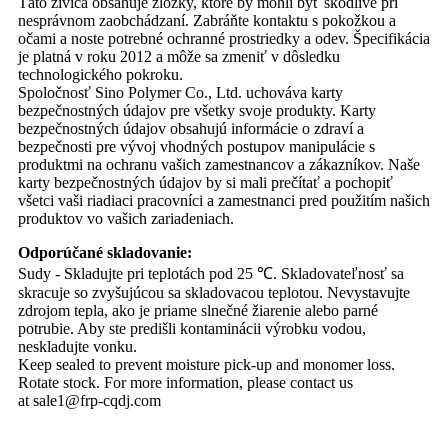
Táto živica obsahuje zložky, ktoré by mohli byť škodlivé pri
nesprávnom zaobchádzaní. Zabráňte kontaktu s pokožkou a
očami a noste potrebné ochranné prostriedky a odev. Špecifikácia
je platná v roku 2012 a môže sa zmeniť v dôsledku
technologického pokroku.
Spoločnosť Sino Polymer Co., Ltd. uchováva karty
bezpečnostných údajov pre všetky svoje produkty. Karty
bezpečnostných údajov obsahujú informácie o zdraví a
bezpečnosti pre vývoj vhodných postupov manipulácie s
produktmi na ochranu vašich zamestnancov a zákazníkov. Naše
karty bezpečnostných údajov by si mali prečítať a pochopiť
všetci vaši riadiaci pracovníci a zamestnanci pred použitím našich
produktov vo vašich zariadeniach.
Odporúčané skladovanie:
Sudy - Skladujte pri teplotách pod 25 ℃. Skladovateľnosť sa
skracuje so zvyšujúcou sa skladovacou teplotou. Nevystavujte
zdrojom tepla, ako je priame slnečné žiarenie alebo parné
potrubie. Aby ste predišli kontaminácii výrobku vodou,
neskladujte vonku.
Keep sealed to prevent moisture pick-up and monomer loss.
Rotate stock. For more information, please contact us
at sale1@frp-cqdj.com