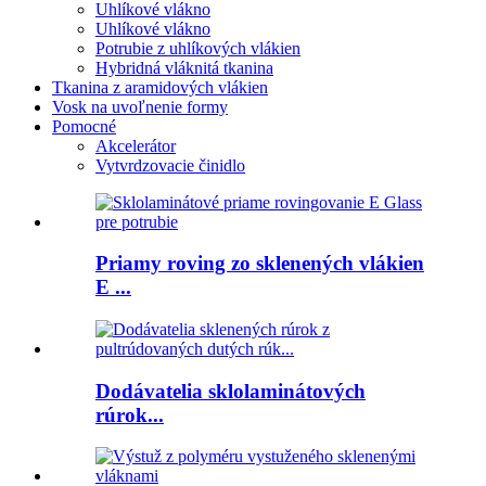
Uhlíkové vlákno
Uhlíkové vlákno
Potrubie z uhlíkových vlákien
Hybridná vláknitá tkanina
Tkanina z aramidových vlákien
Vosk na uvoľnenie formy
Pomocné
Akcelerátor
Vytvrdzovacie činidlo
Priamy roving zo sklenených vlákien
E ...
Dodávatelia sklolaminátových
rúrok...