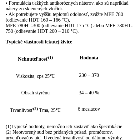
• Formulácia ťažkých antikoróznych náterov, ako sú napríklad
nátery zo sklenených vločiek.
• Ak potrebujete vyššiu teplotnú odolnosť, zvážte MFE 780
(odlievanie HDT 160 – 166 °C),
MFE 780HT-300 (odlievanie HDT 175 °C) alebo MFE 780HT-
750 (odlievanie HDT 200 – 210 °C).
Typické vlastnosti tekutej živice
(1)
Hodnota
Nehnuteľnosť
230 – 370
Viskozita, cps 25℃
Obsah styrénu
34 – 40 %
(2)
6 mesiacov
Trvanlivosť
Tma, 25℃
(1)Typické hodnoty, nemožno ich zostaviť ako špecifikácie
(2) Neotvorený sud bez pridaných prísad, promótorov,
urýchľovačov atď. Uvedená trvanlivosť od dátumu výroby.