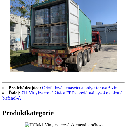
Predchádzajúce:
Ortoftalová nenasýtená polyesterová živica
Ďalej:
711 Vinylesterová živica FRP epoxidová vysokoteplotná
bisfenol-A
Produkt
kategórie