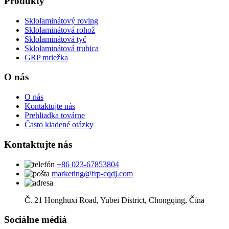
Produkty
Sklolaminátový roving
Sklolaminátová rohož
Sklolaminátová tyč
Sklolaminátová trubica
GRP mriežka
O nás
O nás
Kontaktujte nás
Prehliadka továrne
Často kladené otázky
Kontaktujte nás
+86 023-67853804
marketing@frp-cqdj.com
Č. 21 Honghuxi Road, Yubei District, Chongqing, Čína
Sociálne médiá