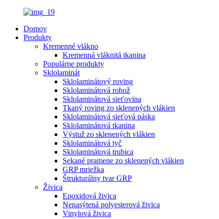
Domov
Produkty
Kremenné vlákno
Kremenná vláknitá tkanina
Populárne produkty
Sklolaminát
Sklolaminátový roving
Sklolaminátová rohož
Sklolaminátová sieťovina
Tkaný roving zo sklenených vlákien
Sklolaminátová sieťová páska
Sklolaminátová tkanina
Výstuž zo sklenených vlákien
Sklolaminátová tyč
Sklolaminátová trubica
Sekané pramene zo sklenených vlákien
GRP mriežka
Štrukturálny tvar GRP
Živica
Epoxidová živica
Nenasýtená polyesterová živica
Vinylová živica