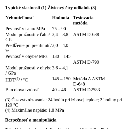
Typické vlastnosti (1) Živicový číry odliatok (3)
Nehnuteľnosť
Hodnota
Testovacia
metóda
Pevnosť v ťahu/ MPa
75 – 90
Modul pružnosti v ťahu/
3,4 – 3,8
ASTM D-638
GPa
Predĺženie pri pretrhnutí /
3,0 – 4,0
%
Pevnosť v ohybe/ MPa
130 – 145
ASTM D-790
Modul pružnosti v ohybe
3,6 – 4,1
/ GPa
(4)
145 – 150
Metóda A ASTM
HDT
/
°C
D-648
Barcolova tvrdosť
40 – 46
ASTM D2583
(3) Čas vytvrdzovania: 24 hodín pri izbovej teplote; 2 hodiny pri
120 °C
(4) Maximálne napätie: 1,8 MPa
Bezpečnosť a manipulácia