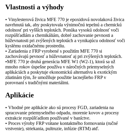
Vlastnosti a výhody
• Vinylesterová živica MFE 770 je epoxidová novolaková živica
navrhnutá tak, aby poskytovala výnimočnú tepelnú a chemickú
odolnosť pri vyšších teplotách. Ponúka vysokú odolnosť voči
rozpúšťadlám a chemikáliám, dobré zachovanie pevnosti a
húževnatosti pri zvýšených teplotách a vynikajúcu odolnosť voči
kyslému oxidačnému prostrediu.
• Zariadenia z FRP vyrobené s použitím MFE 770 si
zachovávajú pevnosť a húževnatosť aj pri zvýšených teplotách.
•MFE 770 je druhá generácia MFE W1 (W2-1), ktorá sa už
mnoho rokov úspešne používa v náročných priemyselných
aplikáciách a poskytuje ekonomickú alternatívu k exotickým
zliatinám tým, že umožňuje použitie lacnejšieho FRP v
porovnaní s tradičnými materiálmi.
Aplikácie
• Vhodné pre aplikácie ako sú procesy FGD, zariadenia na
spracovanie priemyselného odpadu, morenie kovov a procesy
extrakcie rozpúšťadlom používané v baníctve.
• Proces výroby FRP vrátane kontaktného formovania (ručné
vrstvenie), striekania, pultruzie, infúzie (RTM) atď.