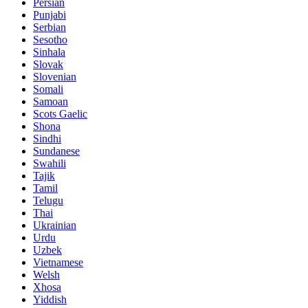
Persian
Punjabi
Serbian
Sesotho
Sinhala
Slovak
Slovenian
Somali
Samoan
Scots Gaelic
Shona
Sindhi
Sundanese
Swahili
Tajik
Tamil
Telugu
Thai
Ukrainian
Urdu
Uzbek
Vietnamese
Welsh
Xhosa
Yiddish