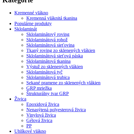
Kremenné vlákno
Kremenná vláknitá tkanina
Populárne produkty
Sklolaminát
Sklolaminátový roving
Sklolaminátová rohož
Sklolaminátová sieťovina
Tkaný roving zo sklenených vlákien
Sklolaminátová sieťová páska
Sklolaminátová tkanina
Výstuž zo sklenených vlákien
Sklolaminátová tyč
Sklolaminátová trubica
Sekané pramene zo sklenených vlákien
GRP mriežka
Štrukturálny tvar GRP
Živica
Epoxidová živica
Nenasýtená polyesterová živica
Vinylová živica
Gélová živica
PP
Uhlíkové vlákno