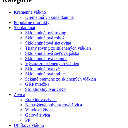
Kremenné vlákno
Kremenná vláknitá tkanina
Populárne produkty
Sklolaminát
Sklolaminátový roving
Sklolaminátová rohož
Sklolaminátová sieťovina
Tkaný roving zo sklenených vlákien
Sklolaminátová sieťová páska
Sklolaminátová tkanina
Výstuž zo sklenených vlákien
Sklolaminátová tyč
Sklolaminátová trubica
Sekané pramene zo sklenených vlákien
GRP mriežka
Štrukturálny tvar GRP
Živica
Epoxidová živica
Nenasýtená polyesterová živica
Vinylová živica
Gélová živica
PP
Uhlíkové vlákno