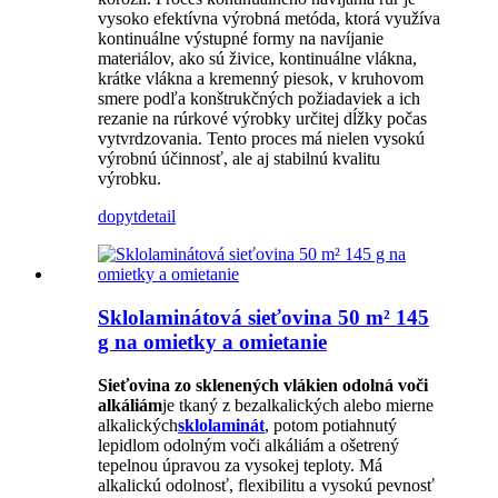
vysoko efektívna výrobná metóda, ktorá využíva
kontinuálne výstupné formy na navíjanie
materiálov, ako sú živice, kontinuálne vlákna,
krátke vlákna a kremenný piesok, v kruhovom
smere podľa konštrukčných požiadaviek a ich
rezanie na rúrkové výrobky určitej dĺžky počas
vytvrdzovania. Tento proces má nielen vysokú
výrobnú účinnosť, ale aj stabilnú kvalitu
výrobku.
dopyt
detail
Sklolaminátová sieťovina 50 m² 145
g na omietky a omietanie
Sieťovina zo sklenených vlákien odolná voči
alkáliám
je tkaný z bezalkalických alebo mierne
alkalických
sklolaminát
, potom potiahnutý
lepidlom odolným voči alkáliám a ošetrený
tepelnou úpravou za vysokej teploty. Má
alkalickú odolnosť, flexibilitu a vysokú pevnosť