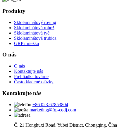
Produkty
Sklolaminátový roving
Sklolaminátová rohož
Sklolaminátová tyč
Sklolaminátová trubica
GRP mriežka
O nás
O nás
Kontaktujte nás
Prehliadka továrne
Často kladené otázky
Kontaktujte nás
+86 023-67853804
marketing@frp-cqdj.com
Č. 21 Honghuxi Road, Yubei District, Chongqing, Čína