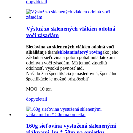
dopyt
detail
Výstuž zo sklenených vlákien odolná
voči zásadám
Sieťovina zo sklenených vlákien odolná voči
alkáliám
je tkané
sklolaminátový roving
ako jeho
základná sieťovina a potom potiahnutá latexom
odolným voči zásadám. Má jemnú zásaditú
odolnosť, vysokú pevnosť atď.
Naša bežná špecifikácia je nasledovná, špeciálne
špecifikácie je možné prispôsobiť
MOQ: 10 ton
dopyt
detail
160g sieťovina vystužená sklenenými
vláknami 1m * 50m na ​​omietku