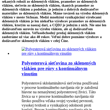
sekaných rohoží zo sklenených vlákien, prameňov zo sklenených
vlákien, sieťovín zo sklenených vlákien, tkaných prameňov zo
sklenených vlákien a podobne, je jedným z dobrých dodávateľov
materiálov zo sklenených vlákien. Máme továreň na výrobu sklenených
vlákien v meste Sichuan. Medzi mnohými vynikajúcimi výrobcami
sklenených vlákien je len niekoľko výrobcov prameňov zo sklenených
vlákien, ktorým sa naozaj darí, a CQDJ je jedným z nich. Nie sme len
dodávateľom surovín na výrobu vlákien, ale aj dodávateľom
sklenených vlákien. Veľkoobchodný predaj sklenených vlákien
zaoberáme už viac ako 40 rokov. Veľmi dobre poznáme výrobcov a
dodávateľov sklenených vlákien v celej Číne.
Polyesterová sieťovina zo sklenených
vlákien pre rúry s kontinuálnym
vinutím
Polyesterová sklolaminátová sieťovina používaná
v procese kontinuálneho navíjania rúr je založená
hlavne na nenasýtenej polyesterovej živici. Táto
živica sa v procese kontinuálneho navíjania rúr
široko používa vďaka svojej vysokej pevnosti,
vysokej tvrdosti a vynikajúcej odolnosti proti
korózii. Proces kontinuálneho navíjania rúr je