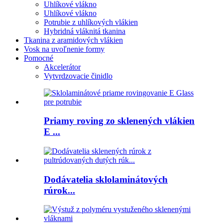
Uhlíkové vlákno
Uhlíkové vlákno
Potrubie z uhlíkových vlákien
Hybridná vláknitá tkanina
Tkanina z aramidových vlákien
Vosk na uvoľnenie formy
Pomocné
Akcelerátor
Vytvrdzovacie činidlo
Priamy roving zo sklenených vlákien
E ...
Dodávatelia sklolaminátových
rúrok...