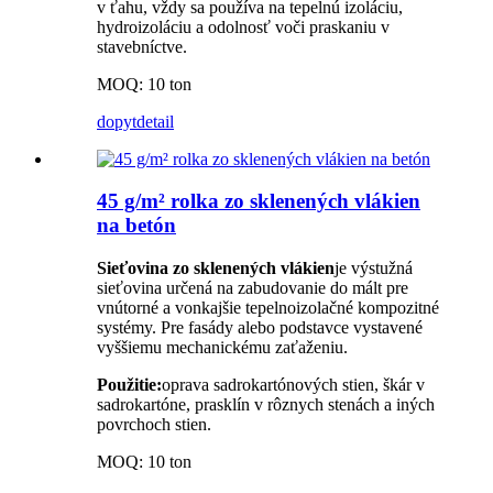
v ťahu, vždy sa používa na tepelnú izoláciu,
hydroizoláciu a odolnosť voči praskaniu v
stavebníctve.
MOQ: 10 ton
dopyt
detail
45 g/m² rolka zo sklenených vlákien
na betón
Sieťovina zo sklenených vlákien
je výstužná
sieťovina určená na zabudovanie do mált pre
vnútorné a vonkajšie tepelnoizolačné kompozitné
systémy. Pre fasády alebo podstavce vystavené
vyššiemu mechanickému zaťaženiu.
Použitie:
oprava sadrokartónových stien, škár v
sadrokartóne, prasklín v rôznych stenách a iných
povrchoch stien.
MOQ: 10 ton