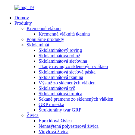
Domov
Produkty
Kremenné vlákno
Kremenná vláknitá tkanina
Populárne produkty
Sklolaminát
Sklolaminátový roving
Sklolaminátová rohož
Sklolaminátová sieťovina
Tkaný roving zo sklenených vlákien
Sklolaminátová sieťová páska
Sklolaminátová tkanina
Výstuž zo sklenených vlákien
Sklolaminátová tyč
Sklolaminátová trubica
Sekané pramene zo sklenených vlákien
GRP mriežka
Štrukturálny tvar GRP
Živica
Epoxidová živica
Nenasýtená polyesterová živica
Vinylová živica