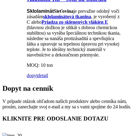
Sklolaminát
Sieťovina
je prevažne odolný voči
zásadám
sklolaminátová tkanina
, je vyrobený z
C alebo
Priadza zo sklenených vlákien E
(hlavnou zložkou je silikát s dobrou chemickou
stabilitou) sa vyrába špeciálnou technikou tkania,
následne sa nanáša protizásaditá a spevňujúca
látka a upravuje sa tepelnou úpravou pri vysokej
teplote. Je to ideálny technický materiál v
stavebníctve a dekoračnom priemysle.
MOQ: 10 ton
dopyt
detail
Dopyt na cenník
V prípade otázok ohľadom našich produktov alebo cenníka nám,
prosím, zanechajte svoj e-mail a my sa s vami spojíme do 24 hodín.
KLIKNITE PRE ODOSLANIE DOTAZU