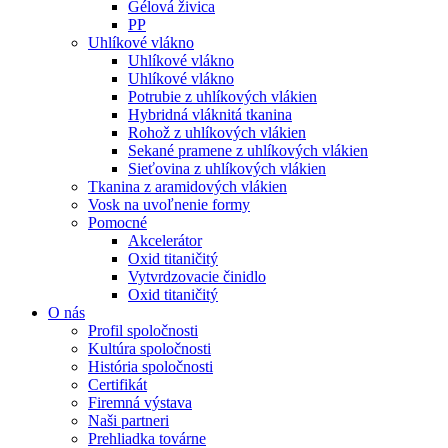
Gélová živica
PP
Uhlíkové vlákno
Uhlíkové vlákno
Uhlíkové vlákno
Potrubie z uhlíkových vlákien
Hybridná vláknitá tkanina
Rohož z uhlíkových vlákien
Sekané pramene z uhlíkových vlákien
Sieťovina z uhlíkových vlákien
Tkanina z aramidových vlákien
Vosk na uvoľnenie formy
Pomocné
Akcelerátor
Oxid titaničitý
Vytvrdzovacie činidlo
Oxid titaničitý
O nás
Profil spoločnosti
Kultúra spoločnosti
História spoločnosti
Certifikát
Firemná výstava
Naši partneri
Prehliadka továrne