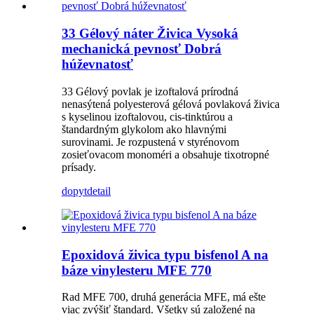
33 Gélový náter Živica Vysoká
mechanická pevnosť Dobrá
húževnatosť
33 Gélový povlak je izoftalová prírodná
nenasýtená polyesterová gélová povlaková živica
s kyselinou izoftalovou, cis-tinktúrou a
štandardným glykolom ako hlavnými
surovinami. Je rozpustená v styrénovom
zosieťovacom monoméri a obsahuje tixotropné
prísady.
dopyt
detail
Epoxidová živica typu bisfenol A na
báze vinylesteru MFE 770
Rad MFE 700, druhá generácia MFE, má ešte
viac zvýšiť štandard. Všetky sú založené na