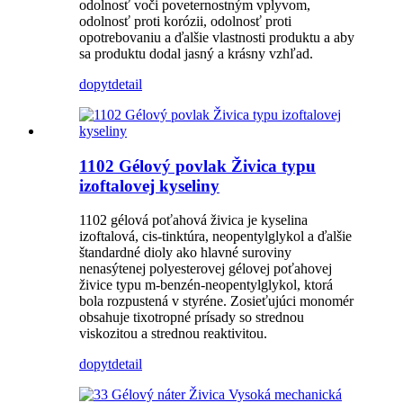
odolnosť voči poveternostným vplyvom,
odolnosť proti korózii, odolnosť proti
opotrebovaniu a ďalšie vlastnosti produktu a aby
sa produktu dodal jasný a krásny vzhľad.
dopyt
detail
1102 Gélový povlak Živica typu
izoftalovej kyseliny
1102 gélová poťahová živica je kyselina
izoftalová, cis-tinktúra, neopentylglykol a ďalšie
štandardné dioly ako hlavné suroviny
nenasýtenej polyesterovej gélovej poťahovej
živice typu m-benzén-neopentylglykol, ktorá
bola rozpustená v styréne. Zosieťujúci monomér
obsahuje tixotropné prísady so strednou
viskozitou a strednou reaktivitou.
dopyt
detail