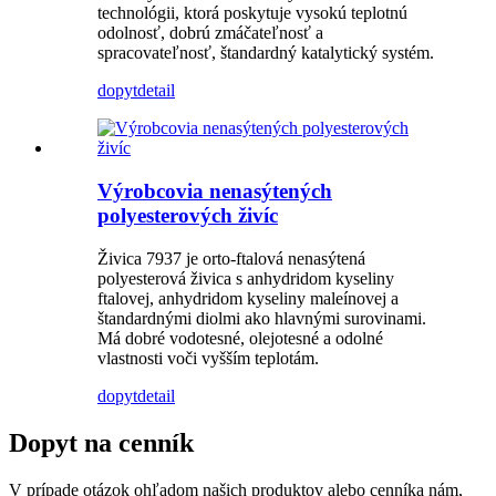
technológii, ktorá poskytuje vysokú teplotnú
odolnosť, dobrú zmáčateľnosť a
spracovateľnosť, štandardný katalytický systém.
dopyt
detail
Výrobcovia nenasýtených
polyesterových živíc
Živica 7937 je orto-ftalová nenasýtená
polyesterová živica s anhydridom kyseliny
ftalovej, anhydridom kyseliny maleínovej a
štandardnými diolmi ako hlavnými surovinami.
Má dobré vodotesné, olejotesné a odolné
vlastnosti voči vyšším teplotám.
dopyt
detail
Dopyt na cenník
V prípade otázok ohľadom našich produktov alebo cenníka nám,