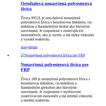
Ortoftalová nenasýtená polyesterová
živica
Živica 9952L je orto-ftalová nenasýtená
polyesterová živica s benzénovou tinktúrou, cis-
tinktúrou a štandardnými diolmi ako hlavnými
surovinami. Je rozpustená v zosieťujúcich
monoméroch, ako je styrén, a má nízku viskozitu
a vysokú reaktivitu.
dopyt
detail
Nenasýtená polyesterová živica pre
FRP
Živica 189 je nenasýtená polyesterová živica s
benzénovou tinktúrou, cis-tinktúrou a
štandardným glykolom ako hlavnými
surovinami. Je rozpustená v styrénovom
zosieťovacom monoméri a má strednú viskozitu
a strednú reaktivitu.