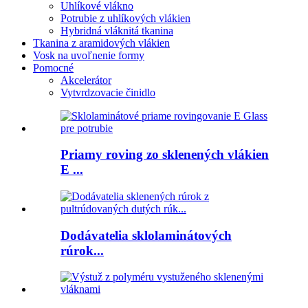
Uhlíkové vlákno
Potrubie z uhlíkových vlákien
Hybridná vláknitá tkanina
Tkanina z aramidových vlákien
Vosk na uvoľnenie formy
Pomocné
Akcelerátor
Vytvrdzovacie činidlo
Priamy roving zo sklenených vlákien
E ...
Dodávatelia sklolaminátových
rúrok...