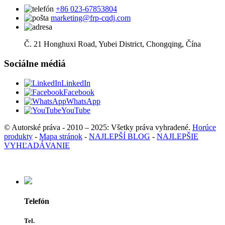
+86 023-67853804
marketing@frp-cqdj.com
Č. 21 Honghuxi Road, Yubei District, Chongqing, Čína
Sociálne médiá
LinkedIn
Facebook
WhatsApp
YouTube
© Autorské práva - 2010 – 2025: Všetky práva vyhradené.
Horúce
produkty
-
Mapa stránok
-
NAJLEPŠÍ BLOG
-
NAJLEPŠIE
VYHĽADÁVANIE
Telefón
Tel.