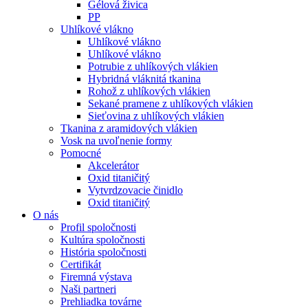
Gélová živica
PP
Uhlíkové vlákno
Uhlíkové vlákno
Uhlíkové vlákno
Potrubie z uhlíkových vlákien
Hybridná vláknitá tkanina
Rohož z uhlíkových vlákien
Sekané pramene z uhlíkových vlákien
Sieťovina z uhlíkových vlákien
Tkanina z aramidových vlákien
Vosk na uvoľnenie formy
Pomocné
Akcelerátor
Oxid titaničitý
Vytvrdzovacie činidlo
Oxid titaničitý
O nás
Profil spoločnosti
Kultúra spoločnosti
História spoločnosti
Certifikát
Firemná výstava
Naši partneri
Prehliadka továrne