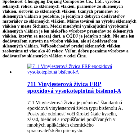
Spoločnosť Chongqing Dujiang Composites Co., Ltd., výrobca
sekaných rohoží zo sklenených vlákien, prameňov zo sklenených
vlákien, sieťovín zo sklenených vlákien, tkaných prameňov zo
sklenených vlákien a podobne, je jedným z dobrých dodávateľov
materiálov zo sklenených vlákien. Máme továreň na výrobu sklenených
vlákien v meste Sichuan. Medzi mnohými vynikajúcimi výrobcami
sklenených vlákien je len niekoľko výrobcov prameňov zo sklenených
vlákien, ktorým sa naozaj darí, a CQDJ je jedným z nich. Nie sme len
dodávateľom surovín na výrobu vlákien, ale aj dodávateľom
sklenených vlákien. Veľkoobchodný predaj sklenených vlákien
zaoberáme už viac ako 40 rokov. Veľmi dobre poznáme výrobcov a
dodávateľov sklenených vlákien v celej Číne.
711 Vinylesterová živica FRP
epoxidová vysokoteplotná bisfenol-A
711 Vinylesterová živica je prémiová štandardná
epoxidová vinylesterová živica typu bisfenolu A.
Poskytuje odolnosť voči širokej škále kyselín,
zásad, bielidiel a rozpúšťadiel používaných v
mnohých aplikáciách chemického
spracovateľského priemyslu.