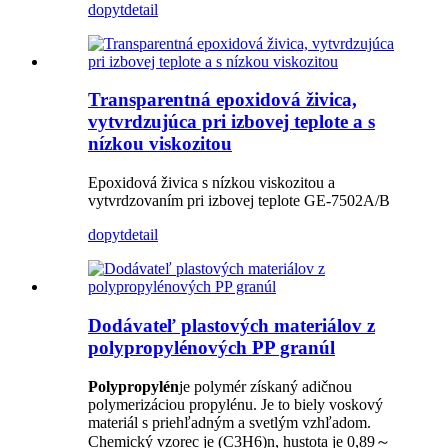
dopyt
detail
Transparentná epoxidová živica,
vytvrdzujúca pri izbovej teplote a s
nízkou viskozitou
Epoxidová živica s nízkou viskozitou a
vytvrdzovaním pri izbovej teplote GE-7502A/B
dopyt
detail
Dodávateľ plastových materiálov z
polypropylénových PP granúl
Polypropylén
je polymér získaný adičnou
polymerizáciou propylénu. Je to biely voskový
materiál s priehľadným a svetlým vzhľadom.
Chemický vzorec je (C3H6)n, hustota je 0,89～