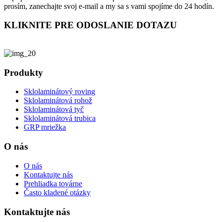
prosím, zanechajte svoj e-mail a my sa s vami spojíme do 24 hodín.
KLIKNITE PRE ODOSLANIE DOTAZU
Produkty
Sklolaminátový roving
Sklolaminátová rohož
Sklolaminátová tyč
Sklolaminátová trubica
GRP mriežka
O nás
O nás
Kontaktujte nás
Prehliadka továrne
Často kladené otázky
Kontaktujte nás