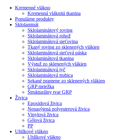
Kremenné vlákno
Kremenná vláknitá tkanina
Populárne produkty
Sklolaminát
Sklolaminátový roving
Sklolaminátová rohož
Sklolaminátová sieťovina
Tkaný roving zo sklenených vlákien
Sklolaminátová sieťová páska
Sklolaminátová tkanina
Výstuž zo sklenených vlákien
Sklolaminátová tyč
Sklolaminátová trubica
Sekané pramene zo sklenených vlákien
GRP mriežka
Štrukturálny tvar GRP
Živica
Epoxidová živica
Nenasýtená polyesterová živica
Vinylová živica
Gélová živica
PP
Uhlíkové vlákno
Uhlíkové vlákno