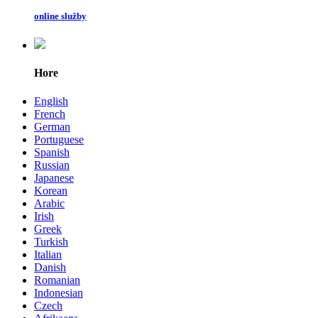
online služby
Hore
English
French
German
Portuguese
Spanish
Russian
Japanese
Korean
Arabic
Irish
Greek
Turkish
Italian
Danish
Romanian
Indonesian
Czech