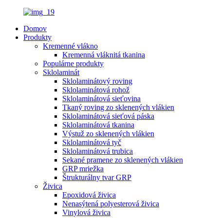
Domov
Produkty
Kremenné vlákno
Kremenná vláknitá tkanina
Populárne produkty
Sklolaminát
Sklolaminátový roving
Sklolaminátová rohož
Sklolaminátová sieťovina
Tkaný roving zo sklenených vlákien
Sklolaminátová sieťová páska
Sklolaminátová tkanina
Výstuž zo sklenených vlákien
Sklolaminátová tyč
Sklolaminátová trubica
Sekané pramene zo sklenených vlákien
GRP mriežka
Štrukturálny tvar GRP
Živica
Epoxidová živica
Nenasýtená polyesterová živica
Vinylová živica