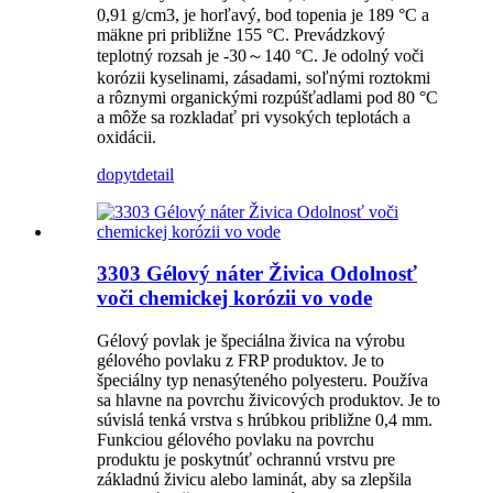
0,91 g/cm3, je horľavý, bod topenia je 189 °C a
mäkne pri približne 155 °C. Prevádzkový
teplotný rozsah je -30～140 °C. Je odolný voči
korózii kyselinami, zásadami, soľnými roztokmi
a rôznymi organickými rozpúšťadlami pod 80 °C
a môže sa rozkladať pri vysokých teplotách a
oxidácii.
dopyt
detail
3303 Gélový náter Živica Odolnosť
voči chemickej korózii vo vode
Gélový povlak je špeciálna živica na výrobu
gélového povlaku z FRP produktov. Je to
špeciálny typ nenasýteného polyesteru. Používa
sa hlavne na povrchu živicových produktov. Je to
súvislá tenká vrstva s hrúbkou približne 0,4 mm.
Funkciou gélového povlaku na povrchu
produktu je poskytnúť ochrannú vrstvu pre
základnú živicu alebo laminát, aby sa zlepšila