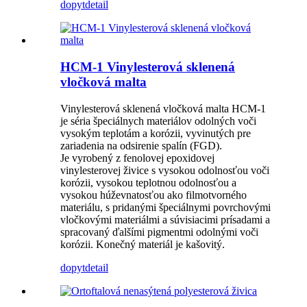
dopyt
detail
HCM-1 Vinylesterová sklenená
vločková malta
Vinylesterová sklenená vločková malta HCM-1
je séria špeciálnych materiálov odolných voči
vysokým teplotám a korózii, vyvinutých pre
zariadenia na odsirenie spalín (FGD).
Je vyrobený z fenolovej epoxidovej
vinylesterovej živice s vysokou odolnosťou voči
korózii, vysokou teplotnou odolnosťou a
vysokou húževnatosťou ako filmotvorného
materiálu, s pridanými špeciálnymi povrchovými
vločkovými materiálmi a súvisiacimi prísadami a
spracovaný ďalšími pigmentmi odolnými voči
korózii. Konečný materiál je kašovitý.
dopyt
detail