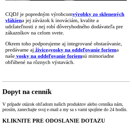
CQDJ je popredným výrobcom
výrobky zo sklenených
vlákien
a jej záväzok k inováciám, kvalite a
udržateľnosti z nej robí dôveryhodného dodávateľa pre
zákazníkov na celom svete.
Okrem toho podporujeme aj integrované obstarávanie,
predávame aj
živice
a
vosky na oddeľovanie foriem
a
naše
vosky na oddeľovanie foriem
sú mimoriadne
obľúbené na rôznych výstavách.
Dopyt na cenník
V prípade otázok ohľadom našich produktov alebo cenníka nám,
prosím, zanechajte svoj e-mail a my sa s vami spojíme do 24 hodín.
KLIKNITE PRE ODOSLANIE DOTAZU