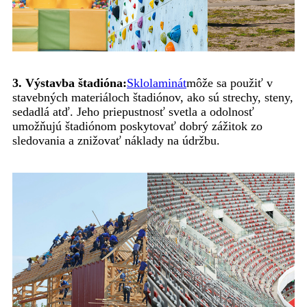
3. Výstavba štadióna:
Sklolaminát
môže sa použiť v
stavebných materiáloch štadiónov, ako sú strechy, steny,
sedadlá atď. Jeho priepustnosť svetla a odolnosť
umožňujú štadiónom poskytovať dobrý zážitok zo
sledovania a znižovať náklady na údržbu.