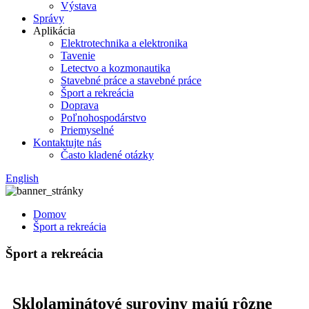
Výstava
Správy
Aplikácia
Elektrotechnika a elektronika
Tavenie
Letectvo a kozmonautika
Stavebné práce a stavebné práce
Šport a rekreácia
Doprava
Poľnohospodárstvo
Priemyselné
Kontaktujte nás
Často kladené otázky
English
Domov
Šport a rekreácia
Šport a rekreácia
Sklolaminátové suroviny majú rôzne