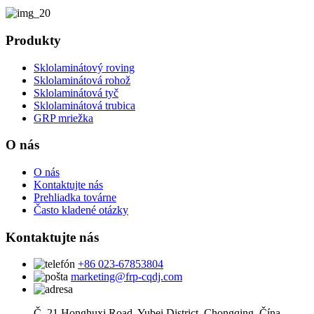
Produkty
Sklolaminátový roving
Sklolaminátová rohož
Sklolaminátová tyč
Sklolaminátová trubica
GRP mriežka
O nás
O nás
Kontaktujte nás
Prehliadka továrne
Často kladené otázky
Kontaktujte nás
+86 023-67853804
marketing@frp-cqdj.com
Č. 21 Honghuxi Road, Yubei District, Chongqing, Čína