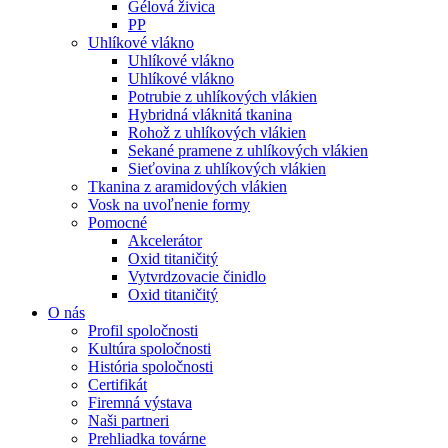
Gélová živica
PP
Uhlíkové vlákno
Uhlíkové vlákno
Uhlíkové vlákno
Potrubie z uhlíkových vlákien
Hybridná vláknitá tkanina
Rohož z uhlíkových vlákien
Sekané pramene z uhlíkových vlákien
Sieťovina z uhlíkových vlákien
Tkanina z aramidových vlákien
Vosk na uvoľnenie formy
Pomocné
Akcelerátor
Oxid titaničitý
Vytvrdzovacie činidlo
Oxid titaničitý
O nás
Profil spoločnosti
Kultúra spoločnosti
História spoločnosti
Certifikát
Firemná výstava
Naši partneri
Prehliadka továrne