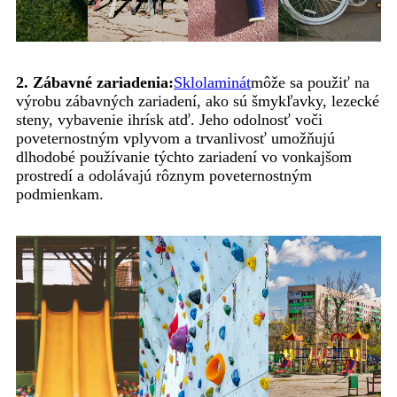
2. Zábavné zariadenia:
Sklolaminát
môže sa použiť na
výrobu zábavných zariadení, ako sú šmykľavky, lezecké
steny, vybavenie ihrísk atď. Jeho odolnosť voči
poveternostným vplyvom a trvanlivosť umožňujú
dlhodobé používanie týchto zariadení vo vonkajšom
prostredí a odolávajú rôznym poveternostným
podmienkam.