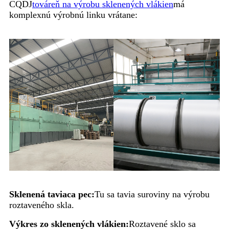
CQDJ
továreň na výrobu sklenených vlákien
má
komplexnú výrobnú linku vrátane:
Sklenená taviaca pec:
Tu sa tavia suroviny na výrobu
roztaveného skla.
Výkres zo sklenených vlákien:
Roztavené sklo sa