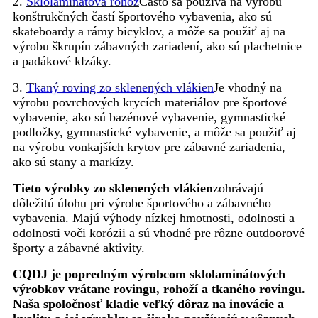
2.
Sklolaminátová rohož
Často sa používa na výrobu
konštrukčných častí športového vybavenia, ako sú
skateboardy a rámy bicyklov, a môže sa použiť aj na
výrobu škrupín zábavných zariadení, ako sú plachetnice
a padákové klzáky.
3.
Tkaný roving zo sklenených vlákien
Je vhodný na
výrobu povrchových krycích materiálov pre športové
vybavenie, ako sú bazénové vybavenie, gymnastické
podložky, gymnastické vybavenie, a môže sa použiť aj
na výrobu vonkajších krytov pre zábavné zariadenia,
ako sú stany a markízy.
Tieto výrobky zo sklenených vlákien
zohrávajú
dôležitú úlohu pri výrobe športového a zábavného
vybavenia. Majú výhody nízkej hmotnosti, odolnosti a
odolnosti voči korózii a sú vhodné pre rôzne outdoorové
športy a zábavné aktivity.
CQDJ je popredným výrobcom sklolaminátových
výrobkov vrátane rovingu, rohoží a tkaného rovingu.
Naša spoločnosť kladie veľký dôraz na inovácie a