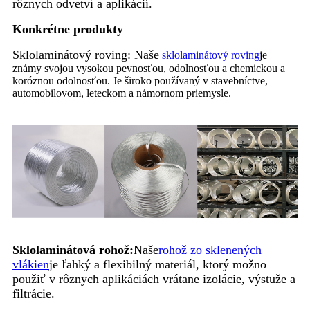
rôznych odvetví a aplikácií.
Konkrétne produkty
Sklolaminátový roving: Naše
sklolaminátový roving
je
známy svojou vysokou pevnosťou, odolnosťou a chemickou a
koróznou odolnosťou. Je široko používaný v stavebníctve,
automobilovom, leteckom a námornom priemysle.
Sklolaminátová rohož:
Naše
rohož zo sklenených
vlákien
je ľahký a flexibilný materiál, ktorý možno
použiť v rôznych aplikáciách vrátane izolácie, výstuže a
filtrácie.