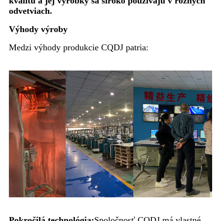
kvalitu a jej výrobky sa široko používajú v rôznych
odvetviach.
Výhody výroby
Medzi výhody produkcie CQDJ patria:
Pokročilá technológia:
Spoločnosť CQDJ má vlastné