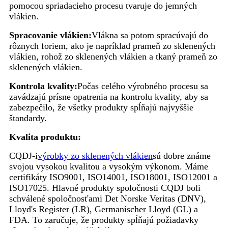
pomocou spriadacieho procesu tvaruje do jemných
vlákien.
Spracovanie vlákien:
Vlákna sa potom spracúvajú do
rôznych foriem, ako je napríklad prameň zo sklenených
vlákien, rohož zo sklenených vlákien a tkaný prameň zo
sklenených vlákien.
Kontrola kvality:
Počas celého výrobného procesu sa
zavádzajú prísne opatrenia na kontrolu kvality, aby sa
zabezpečilo, že všetky produkty spĺňajú najvyššie
štandardy.
Kvalita produktu:
CQDJ-i
výrobky zo sklenených vlákien
sú dobre známe
svojou vysokou kvalitou a vysokým výkonom. Máme
certifikáty ISO9001, ISO14001, ISO18001, ISO12001 a
ISO17025. Hlavné produkty spoločnosti CQDJ boli
schválené spoločnosťami Det Norske Veritas (DNV),
Lloyd's Register (LR), Germanischer Lloyd (GL) a
FDA. To zaručuje, že produkty spĺňajú požiadavky