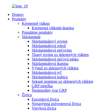
Domov
Produkty
Kremenné vlákno
Kremenná vláknitá tkanina
Populárne produkty
Sklolaminát
Sklolaminátový roving
Sklolaminátová rohož
Sklolaminátová sieťovina
Tkaný roving zo sklenených vlákien
Sklolaminátová sieťová páska
Sklolaminátová tkanina
Výstuž zo sklenených vlákien
Sklolaminátová tyč
Sklolaminátová trubica
Sekané pramene zo sklenených vlákien
GRP mriežka
Štrukturálny tvar GRP
Živica
Epoxidová živica
Nenasýtená polyesterová živica
Vinylová živica