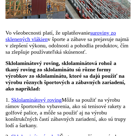
Vo všeobecnosti platí, že uplatňovanie
suroviny zo
sklenených vlákien
v športe a zábave sa prejavuje najmä
v zlepšení výkonu, odolnosti a pohodlia produktov, čím
sa zlepšuje používateľská skúsenosť.
Sklolaminátový roving, sklolaminátová rohož a
tkaný roving zo sklolaminátu sú rôzne formy
výrobkov zo sklolaminátu, ktoré sa dajú použiť na
výrobu rôznych športových a zábavných zariadení,
ako napríklad:
1.
Sklolaminátový roving
Môže sa použiť na výrobu
rámov športového vybavenia, ako sú tenisové rakety a
golfové palice, a môže sa použiť aj na výrobu
konštrukčných častí zábavných zariadení, ako sú trupy
lodí a šarkany.