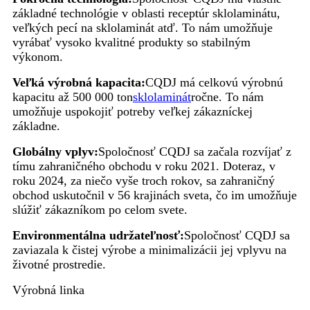
základné technológie v oblasti receptúr sklolaminátu,
veľkých pecí na sklolaminát atď. To nám umožňuje
vyrábať vysoko kvalitné produkty so stabilným
výkonom.
Veľká výrobná kapacita:
CQDJ má celkovú výrobnú
kapacitu až 500 000 ton
sklolaminát
ročne. To nám
umožňuje uspokojiť potreby veľkej zákazníckej
základne.
Globálny vplyv:
Spoločnosť CQDJ sa začala rozvíjať z
tímu zahraničného obchodu v roku 2021. Doteraz, v
roku 2024, za niečo vyše troch rokov, sa zahraničný
obchod uskutočnil v 56 krajinách sveta, čo im umožňuje
slúžiť zákazníkom po celom svete.
Environmentálna udržateľnosť:
Spoločnosť CQDJ sa
zaviazala k čistej výrobe a minimalizácii jej vplyvu na
životné prostredie.
Výrobná linka