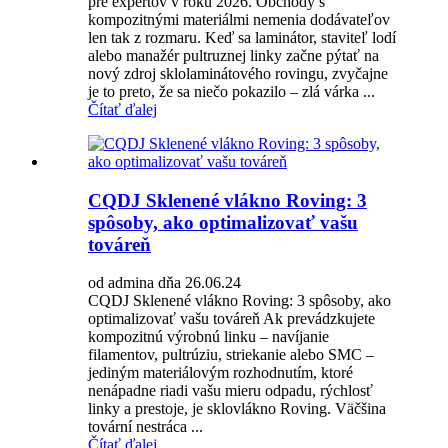
pre expertov v roku 2026. Obchody s
kompozitnými materiálmi nemenia dodávateľov
len tak z rozmaru. Keď sa laminátor, staviteľ lodí
alebo manažér pultruznej linky začne pýtať na
nový zdroj sklolaminátového rovingu, zvyčajne
je to preto, že sa niečo pokazilo – zlá várka ...
Čítať ďalej
CQDJ Sklenené vlákno Roving: 3
spôsoby, ako optimalizovať vašu
továreň
od admina dňa 26.06.24
CQDJ Sklenené vlákno Roving: 3 spôsoby, ako
optimalizovať vašu továreň Ak prevádzkujete
kompozitnú výrobnú linku – navíjanie
filamentov, pultrúziu, striekanie alebo SMC –
jediným materiálovým rozhodnutím, ktoré
nenápadne riadi vašu mieru odpadu, rýchlosť
linky a prestoje, je sklovlákno Roving. Väčšina
tovární nestráca ...
Čítať ďalej