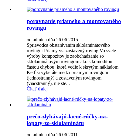
porovnanie priameho a montovaného
rovingu
od admina dňa 26.06.2015
Sprievodca obstarávaním sklolaminátového
rovingu: Priamy vs. zostavený roving Vo svete
výroby kompozitov je zaobchádzanie so
sklolaminátovým rovingom ako s komoditou
častou chybou, ktorá vedie k skrytým nákladom.
Keď si vyberáte medzi priamym rovingom
(jednostranný) a zostaveným rovingom
(viacstranný), nie ste...
Čítať ďalej
prečo-zlyhávajú-lacné-rúčky-na-
lopaty-zo-sklolaminátu
od admina dňa 26.06.2011