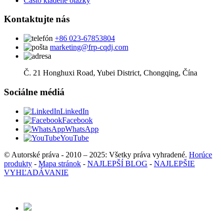
Často kladené otázky
Kontaktujte nás
+86 023-67853804
marketing@frp-cqdj.com
Č. 21 Honghuxi Road, Yubei District, Chongqing, Čína
Sociálne médiá
LinkedIn
Facebook
WhatsApp
YouTube
© Autorské práva - 2010 – 2025: Všetky práva vyhradené.
Horúce
produkty
-
Mapa stránok
-
NAJLEPŠÍ BLOG
-
NAJLEPŠIE
VYHĽADÁVANIE