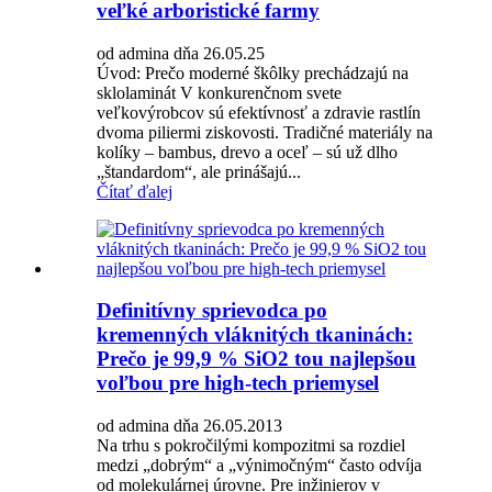
veľké arboristické farmy
od admina dňa 26.05.25
Úvod: Prečo moderné škôlky prechádzajú na
sklolaminát V konkurenčnom svete
veľkovýrobcov sú efektívnosť a zdravie rastlín
dvoma piliermi ziskovosti. Tradičné materiály na
kolíky – bambus, drevo a oceľ – sú už dlho
„štandardom“, ale prinášajú...
Čítať ďalej
Definitívny sprievodca po
kremenných vláknitých tkaninách:
Prečo je 99,9 % SiO2 tou najlepšou
voľbou pre high-tech priemysel
od admina dňa 26.05.2013
Na trhu s pokročilými kompozitmi sa rozdiel
medzi „dobrým“ a „výnimočným“ často odvíja
od molekulárnej úrovne. Pre inžinierov v