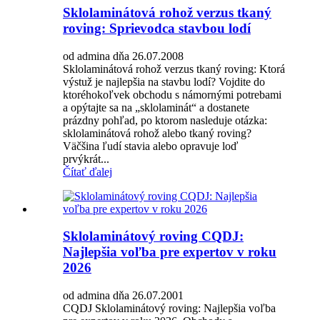
Sklolaminátová rohož verzus tkaný
roving: Sprievodca stavbou lodí
od admina dňa 26.07.2008
Sklolaminátová rohož verzus tkaný roving: Ktorá
výstuž je najlepšia na stavbu lodí? Vojdite do
ktoréhokoľvek obchodu s námornými potrebami
a opýtajte sa na „sklolaminát“ a dostanete
prázdny pohľad, po ktorom nasleduje otázka:
sklolaminátová rohož alebo tkaný roving?
Väčšina ľudí stavia alebo opravuje loď
prvýkrát...
Čítať ďalej
Sklolaminátový roving CQDJ:
Najlepšia voľba pre expertov v roku
2026
od admina dňa 26.07.2001
CQDJ Sklolaminátový roving: Najlepšia voľba