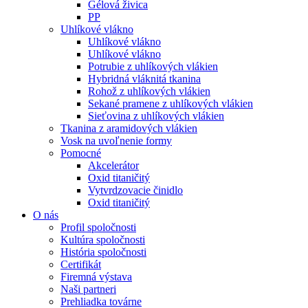
Gélová živica
PP
Uhlíkové vlákno
Uhlíkové vlákno
Uhlíkové vlákno
Potrubie z uhlíkových vlákien
Hybridná vláknitá tkanina
Rohož z uhlíkových vlákien
Sekané pramene z uhlíkových vlákien
Sieťovina z uhlíkových vlákien
Tkanina z aramidových vlákien
Vosk na uvoľnenie formy
Pomocné
Akcelerátor
Oxid titaničitý
Vytvrdzovacie činidlo
Oxid titaničitý
O nás
Profil spoločnosti
Kultúra spoločnosti
História spoločnosti
Certifikát
Firemná výstava
Naši partneri
Prehliadka továrne