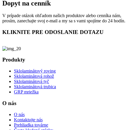
Dopyt na cenník
V prípade otázok ohľadom našich produktov alebo cenníka nám,
prosím, zanechajte svoj e-mail a my sa s vami spojíme do 24 hodín.
KLIKNITE PRE ODOSLANIE DOTAZU
Produkty
Sklolaminátový roving
Sklolaminátová rohož
Sklolaminátová tyč
Sklolaminátová trubica
GRP mriežka
O nás
O nás
Kontaktujte nás
Prehliadka továrne