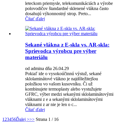
leteckom priemysle, telekomunikáciách a výrobe
polovodičov štandardné sklenené vlákna často
dosahujú výkonnostný strop. Preto...
Čítať ďalej
Sekané vlákna z E-skla vs. AR-skla:
Sprievodca výrobcu pre výber
materiálu
od admina dňa 26.04.29
Pokiaľ ide o vysokoúčinnú výstuž, sekané
sklolaminátové vlákno je najdôležitejšou
položkou vo vašom kusovníku. Či už
kombinujete termoplasty alebo vystužujete
GFRC, výber medzi sekanými sklolaminátovými
vláknami z e a sekanými sklolaminátovými
vláknami z ar nie je len o c...
Čítať ďalej
1
2
3
4
5
6
Ďalej >
>>
Strana 1 / 16