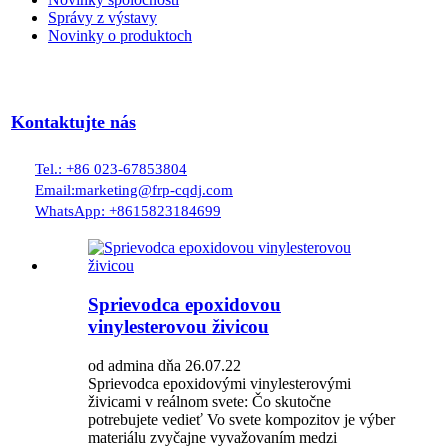
Správy z výstavy
Novinky o produktoch
Kontaktujte nás
Tel.: +86 023-67853804
Email:marketing@frp-cqdj.com
WhatsApp: +8615823184699
Sprievodca epoxidovou
vinylesterovou živicou
od admina dňa 26.07.22
Sprievodca epoxidovými vinylesterovými
živicami v reálnom svete: Čo skutočne
potrebujete vedieť Vo svete kompozitov je výber
materiálu zvyčajne vyvažovaním medzi