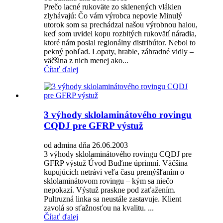
Prečo lacné rukoväte zo sklenených vlákien
zlyhávajú: Čo vám výrobca nepovie Minulý
utorok som sa prechádzal našou výrobnou halou,
keď som uvidel kopu rozbitých rukovätí náradia,
ktoré nám poslal regionálny distribútor. Nebol to
pekný pohľad. Lopaty, hrable, záhradné vidly – ​​
väčšina z nich menej ako...
Čítať ďalej
3 výhody sklolaminátového rovingu
CQDJ pre GFRP výstuž
od admina dňa 26.06.2003
3 výhody sklolaminátového rovingu CQDJ pre
GFRP výstuž Úvod Buďme úprimní. Väčšina
kupujúcich netrávi veľa času premýšľaním o
sklolaminátovom rovingu – kým sa niečo
nepokazí. Výstuž praskne pod zaťažením.
Pultruzná linka sa neustále zastavuje. Klient
zavolá so sťažnosťou na kvalitu. ...
Čítať ďalej