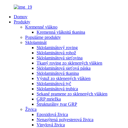
Domov
Produkty
Kremenné vlákno
Kremenná vláknitá tkanina
Populárne produkty
Sklolaminát
Sklolaminátový roving
Sklolaminátová rohož
Sklolaminátová sieťovina
Tkaný roving zo sklenených vlákien
Sklolaminátová sieťová páska
Sklolaminátová tkanina
Výstuž zo sklenených vlákien
Sklolaminátová tyč
Sklolaminátová trubica
Sekané pramene zo sklenených vlákien
GRP mriežka
Štrukturálny tvar GRP
Živica
Epoxidová živica
Nenasýtená polyesterová živica
Vinylová živica