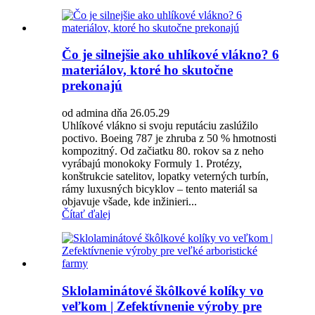
Čo je silnejšie ako uhlíkové vlákno? 6
materiálov, ktoré ho skutočne
prekonajú
od admina dňa 26.05.29
Uhlíkové vlákno si svoju reputáciu zaslúžilo
poctivo. Boeing 787 je zhruba z 50 % hmotnosti
kompozitný. Od začiatku 80. rokov sa z neho
vyrábajú monokoky Formuly 1. Protézy,
konštrukcie satelitov, lopatky veterných turbín,
rámy luxusných bicyklov – tento materiál sa
objavuje všade, kde inžinieri...
Čítať ďalej
Sklolaminátové škôlkové kolíky vo
veľkom | Zefektívnenie výroby pre