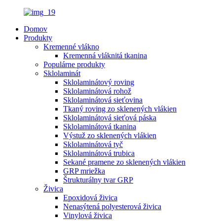
Domov
Produkty
Kremenné vlákno
Kremenná vláknitá tkanina
Populárne produkty
Sklolaminát
Sklolaminátový roving
Sklolaminátová rohož
Sklolaminátová sieťovina
Tkaný roving zo sklenených vlákien
Sklolaminátová sieťová páska
Sklolaminátová tkanina
Výstuž zo sklenených vlákien
Sklolaminátová tyč
Sklolaminátová trubica
Sekané pramene zo sklenených vlákien
GRP mriežka
Štrukturálny tvar GRP
Živica
Epoxidová živica
Nenasýtená polyesterová živica
Vinylová živica