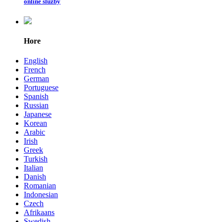
online služby
Hore
English
French
German
Portuguese
Spanish
Russian
Japanese
Korean
Arabic
Irish
Greek
Turkish
Italian
Danish
Romanian
Indonesian
Czech
Afrikaans
Swedish