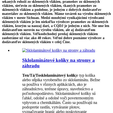
sekaných rohoží zo sklenených vlákien, prameňov zo sklenených
vlákien, sieťovín zo sklenených vlákien, tkaných prameňov zo
sklenených vlákien a podobne, je jedným z dobrých dodávateľov
materiálov zo sklenených vlákien. Máme továreň na výrobu sklenených
vlákien v meste Sichuan. Medzi mnohými vynikajúcimi výrobcami
sklenených vlákien je len niekoľko výrobcov prameňov zo sklenených
vlákien, ktorým sa naozaj darí, a CQDJ je jedným z nich. Nie sme len
dodávateľom surovín na výrobu vlákien, ale aj dodávateľom
sklenených vlákien. Veľkoobchodný predaj sklenených vlákien
zaoberáme už viac ako 40 rokov. Veľmi dobre poznáme výrobcov a
dodávateľov sklenených vlákien v celej Číne.
Sklolaminátové kolíky na stromy a
záhradu
Ten/Tá/To
sklolaminátový kolík
je typ kolíka
alebo stĺpika vyrobeného zo sklolaminátu. Bežne
sa používa v rôznych aplikáciách, ako je
záhradníctvo, terénne úpravy, stavebníctvo a
poľnohospodárstvo. Sklolaminátové kolíky sú
ľahké, odolné a odolné voči poveternostným
vplyvom a chemikáliám. Často sa používajú na
podopretie rastlín, vytváranie plotov,
vyznačovanie hraníc alebo poskytovanie