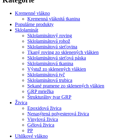
Kremenné vlákno
Kremenná vláknitá tkanina
Populárne produkty
Sklolaminát
Sklolaminátový roving
Sklolaminátová rohož
Sklolaminátová sieťovina
Tkaný roving zo sklenených vlákien
Sklolaminátová sieťová páska
Sklolaminátová tkanina
Výstuž zo sklenených vlákien
Sklolaminátová tyč
Sklolaminátová trubica
Sekané pramene zo sklenených vlákien
GRP mriežka
Štrukturálny tvar GRP
Živica
Epoxidová živica
Nenasýtená polyesterová živica
Vinylová živica
Gélová živica
PP
Uhlíkové vlákno