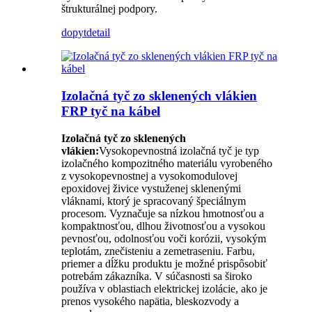
štrukturálnej podpory.
dopyt
detail
Izolačná tyč zo sklenených vlákien
FRP tyč na kábel
Izolačná tyč zo sklenených
vlákien:
Vysokopevnostná izolačná tyč je typ
izolačného kompozitného materiálu vyrobeného
z vysokopevnostnej a vysokomodulovej
epoxidovej živice vystuženej sklenenými
vláknami, ktorý je spracovaný špeciálnym
procesom. Vyznačuje sa nízkou hmotnosťou a
kompaktnosťou, dlhou životnosťou a vysokou
pevnosťou, odolnosťou voči korózii, vysokým
teplotám, znečisteniu a zemetraseniu. Farbu,
priemer a dĺžku produktu je možné prispôsobiť
potrebám zákazníka. V súčasnosti sa široko
používa v oblastiach elektrickej izolácie, ako je
prenos vysokého napätia, bleskozvody a