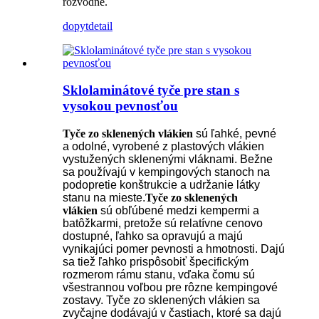
rozvodne.
dopyt
detail
Sklolaminátové tyče pre stan s
vysokou pevnosťou
Tyče zo sklenených vlákien
sú ľahké, pevné
a odolné, vyrobené z plastových vlákien
vystužených sklenenými vláknami. Bežne
sa používajú v kempingových stanoch na
podopretie konštrukcie a udržanie látky
stanu na mieste.
Tyče zo sklenených
vlákien
sú obľúbené medzi kempermi a
batôžkarmi, pretože sú relatívne cenovo
dostupné, ľahko sa opravujú a majú
vynikajúci pomer pevnosti a hmotnosti. Dajú
sa tiež ľahko prispôsobiť špecifickým
rozmerom rámu stanu, vďaka čomu sú
všestrannou voľbou pre rôzne kempingové
zostavy. Tyče zo sklenených vlákien sa
zvyčajne dodávajú v častiach, ktoré sa dajú