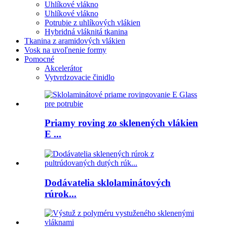
Uhlíkové vlákno
Uhlíkové vlákno
Potrubie z uhlíkových vlákien
Hybridná vláknitá tkanina
Tkanina z aramidových vlákien
Vosk na uvoľnenie formy
Pomocné
Akcelerátor
Vytvrdzovacie činidlo
Priamy roving zo sklenených vlákien
E ...
Dodávatelia sklolaminátových
rúrok...