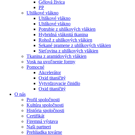
Gélová živica
PP
Uhlíkové vlákno
Uhlíkové vlákno
Uhlíkové vlákno
Potrubie z uhlíkových vlákien
Hybridná vláknitá tkanina
Rohož z uhlíkových vlákien
Sekané pramene z uhlíkových vlákien
Sieťovina z uhlíkových vlákien
Tkanina z aramidových vlákien
Vosk na uvoľnenie formy
Pomocné
Akcelerátor
Oxid titaničitý
Vytvrdzovacie činidlo
Oxid titaničitý
O nás
Profil spoločnosti
Kultúra spoločnosti
História spoločnosti
Certifikát
Firemná výstava
Naši partneri
Prehliadka továrne