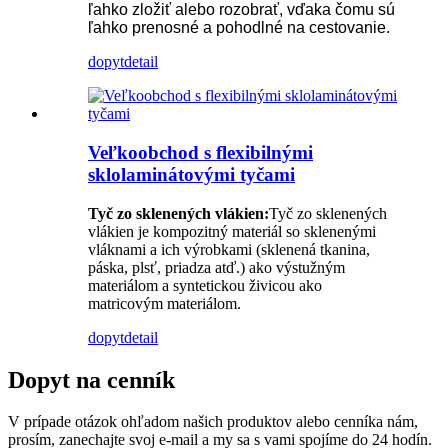
ľahko zložiť alebo rozobrať, vďaka čomu sú
ľahko prenosné a pohodlné na cestovanie.
dopyt
detail
Veľkoobchod s flexibilnými
sklolaminátovými tyčami
Tyč zo sklenených vlákien:
Tyč zo sklenených
vlákien je kompozitný materiál so sklenenými
vláknami a ich výrobkami (sklenená tkanina,
páska, plsť, priadza atď.) ako výstužným
materiálom a syntetickou živicou ako
matricovým materiálom.
dopyt
detail
Dopyt na cenník
V prípade otázok ohľadom našich produktov alebo cenníka nám,
prosím, zanechajte svoj e-mail a my sa s vami spojíme do 24 hodín.