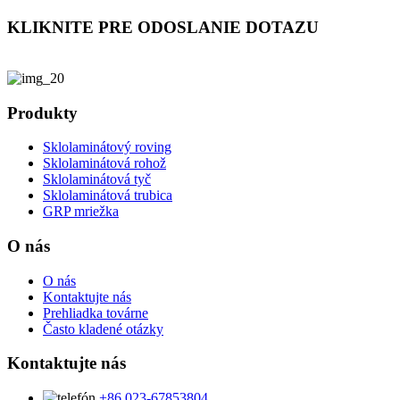
KLIKNITE PRE ODOSLANIE DOTAZU
Produkty
Sklolaminátový roving
Sklolaminátová rohož
Sklolaminátová tyč
Sklolaminátová trubica
GRP mriežka
O nás
O nás
Kontaktujte nás
Prehliadka továrne
Často kladené otázky
Kontaktujte nás
+86 023-67853804