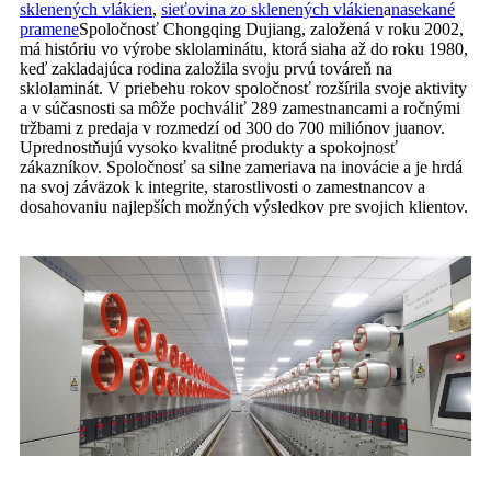
sklenených vlákien
,
sieťovina zo sklenených vlákien
a
nasekané
pramene
Spoločnosť Chongqing Dujiang, založená v roku 2002,
má históriu vo výrobe sklolaminátu, ktorá siaha až do roku 1980,
keď zakladajúca rodina založila svoju prvú továreň na
sklolaminát. V priebehu rokov spoločnosť rozšírila svoje aktivity
a v súčasnosti sa môže pochváliť 289 zamestnancami a ročnými
tržbami z predaja v rozmedzí od 300 do 700 miliónov juanov.
Uprednostňujú vysoko kvalitné produkty a spokojnosť
zákazníkov. Spoločnosť sa silne zameriava na inovácie a je hrdá
na svoj záväzok k integrite, starostlivosti o zamestnancov a
dosahovaniu najlepších možných výsledkov pre svojich klientov.