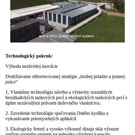
Technologický pokrok:
Výhoda nezávislej inovácie
Dodržiavanie diferencovanej stratégie „hrubej priadze a jemnej
práce“
1, Vlastníme technológiu návrhu a výstavby rozsiahlych
bezalkalických tankových pecí a ekologických tankových pecí s
úplne nezávislými právami duševného vlastníctva.
2. Zavedenie technológie spaľovania čistého kyslíka a
vykonávanie priemyselných aplikácií.
3. Ekologicky šetrný a vysoko výkonný dizajn skla výrazne
znižuje spotrebu energie na jednotku výrobnej kapacity.