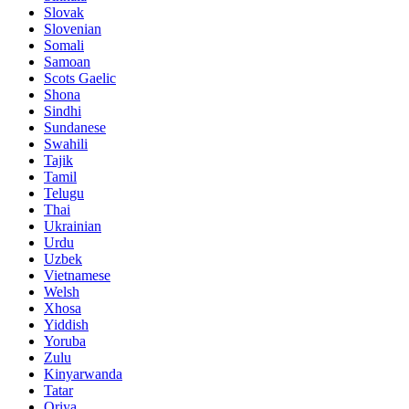
Slovak
Slovenian
Somali
Samoan
Scots Gaelic
Shona
Sindhi
Sundanese
Swahili
Tajik
Tamil
Telugu
Thai
Ukrainian
Urdu
Uzbek
Vietnamese
Welsh
Xhosa
Yiddish
Yoruba
Zulu
Kinyarwanda
Tatar
Oriya