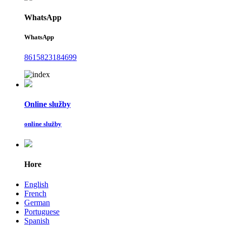
WhatsApp
WhatsApp
8615823184699
Online služby
online služby
Hore
English
French
German
Portuguese
Spanish