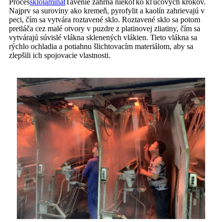
Proces
sklolaminát
Tavenie zahŕňa niekoľko kľúčových krokov.
Najprv sa suroviny ako kremeň, pyrofylit a kaolín zahrievajú v
peci, čím sa vytvára roztavené sklo. Roztavené sklo sa potom
pretláča cez malé otvory v puzdre z platinovej zliatiny, čím sa
vytvárajú súvislé vlákna sklenených vlákien. Tieto vlákna sa
rýchlo ochladia a potiahnu šlichtovacím materiálom, aby sa
zlepšili ich spojovacie vlastnosti.