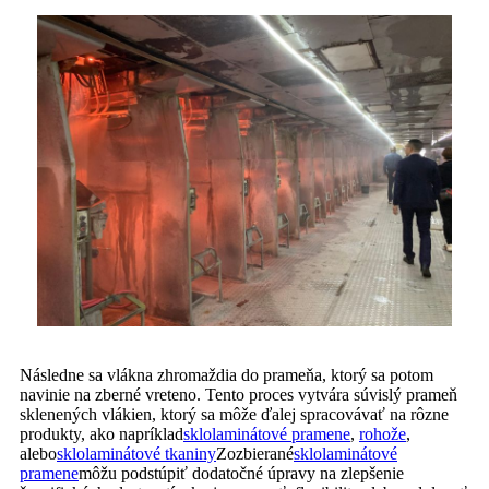
Následne sa vlákna zhromaždia do prameňa, ktorý sa potom
navinie na zberné vreteno. Tento proces vytvára súvislý prameň
sklenených vlákien, ktorý sa môže ďalej spracovávať na rôzne
produkty, ako napríklad
sklolaminátové pramene
,
rohože
,
alebo
sklolaminátové tkaniny
Zozbierané
sklolaminátové
pramene
môžu podstúpiť dodatočné úpravy na zlepšenie