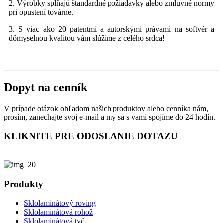
2. Výrobky spĺňajú štandardné požiadavky alebo zmluvné normy
pri opustení továrne.
3. S viac ako 20 patentmi a autorskými právami na softvér a
dômyselnou kvalitou vám slúžime z celého srdca!
Dopyt na cenník
V prípade otázok ohľadom našich produktov alebo cenníka nám,
prosím, zanechajte svoj e-mail a my sa s vami spojíme do 24 hodín.
KLIKNITE PRE ODOSLANIE DOTAZU
Produkty
Sklolaminátový roving
Sklolaminátová rohož
Sklolaminátová tyč