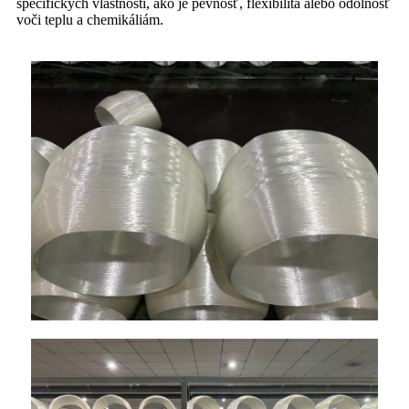
špecifických vlastností, ako je pevnosť, flexibilita alebo odolnosť
voči teplu a chemikáliám.