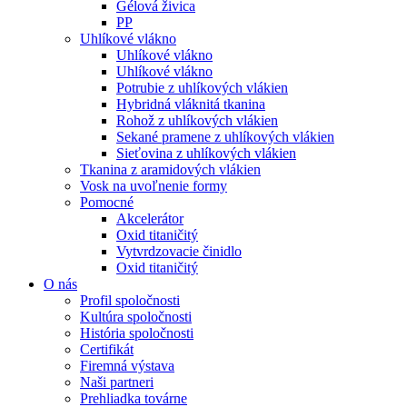
Gélová živica
PP
Uhlíkové vlákno
Uhlíkové vlákno
Uhlíkové vlákno
Potrubie z uhlíkových vlákien
Hybridná vláknitá tkanina
Rohož z uhlíkových vlákien
Sekané pramene z uhlíkových vlákien
Sieťovina z uhlíkových vlákien
Tkanina z aramidových vlákien
Vosk na uvoľnenie formy
Pomocné
Akcelerátor
Oxid titaničitý
Vytvrdzovacie činidlo
Oxid titaničitý
O nás
Profil spoločnosti
Kultúra spoločnosti
História spoločnosti
Certifikát
Firemná výstava
Naši partneri
Prehliadka továrne