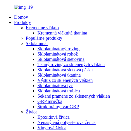
Domov
Produkty
Kremenné vlákno
Kremenná vláknitá tkanina
Populárne produkty
Sklolaminát
Sklolaminátový roving
Sklolaminátová rohož
Sklolaminátová sieťovina
Tkaný roving zo sklenených vlákien
Sklolaminátová sieťová páska
Sklolaminátová tkanina
Výstuž zo sklenených vlákien
Sklolaminátová tyč
Sklolaminátová trubica
Sekané pramene zo sklenených vlákien
GRP mriežka
Štrukturálny tvar GRP
Živica
Epoxidová živica
Nenasýtená polyesterová živica
Vinylová živica