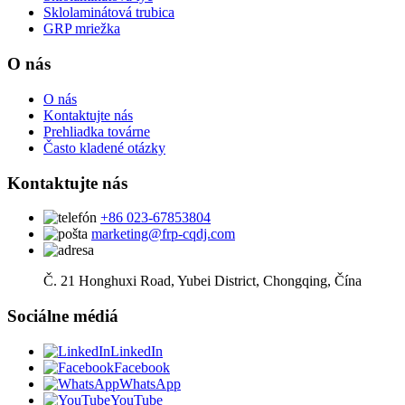
Sklolaminátová trubica
GRP mriežka
O nás
O nás
Kontaktujte nás
Prehliadka továrne
Často kladené otázky
Kontaktujte nás
+86 023-67853804
marketing@frp-cqdj.com
Č. 21 Honghuxi Road, Yubei District, Chongqing, Čína
Sociálne médiá
LinkedIn
Facebook
WhatsApp
YouTube