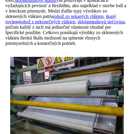
toho,
sklolaminátové tkaniny
sa používajú v aplikáciách
vyžadujúcich pevnosť a flexibilitu, ako napríklad v stavbe lodí a
v leteckom priemysle. Medzi ďalšie typy výrobkov zo
sklenených vlákien patria
rohož zo sekaných vlákien
,
tkaný
roving
a
rohož z nekonečných vlákien
,
sklolaminátová sieťovina
,
pričom každý z nich má jedinečné vlastnosti vhodné pre
špecifické použitie. Celkovo ponúkajú výrobky zo sklenených
vlákien širokú škálu možností na splnenie rôznych
priemyselných a komerčných potrieb.