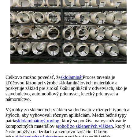
Celkovo možno povedať, že
sklolaminát
Proces tavenia je
kľúčovou fázou pri výrobe sklolaminátových materiálov a
poskytuje základ pre širokú škálu aplikácií v odvetviach, ako je
stavebníctvo, automobilový priemysel, letecký priemysel a
námorníctvo.
Výrobky zo sklenených vlákien sa dodávajú v rôznych typoch a
štýloch, aby vyhovovali rôznym aplikáciám. Medzi bežné typy
patria
sklolaminátový roving
, ktorý sa používa na vystužovanie
kompozitných materiálov a
rohož zo sklenených vlákien
, ktorý sa
často používa na izoláciu a zvukovú izoláciu. Okrem