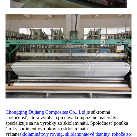
Chongqing Dujiang Composites Co., Ltd.
je súkromná
spoločnosť, ktorá vyrába a predáva kompozitné materiály a
špecializuje sa na výrobky zo sklolaminátu. Spoločnosť ponúka
široký sortiment výrobkov zo sklolaminátu
vrátane
sklolaminátový roving
,
sklolaminátové tkaniny
,
rohože zo