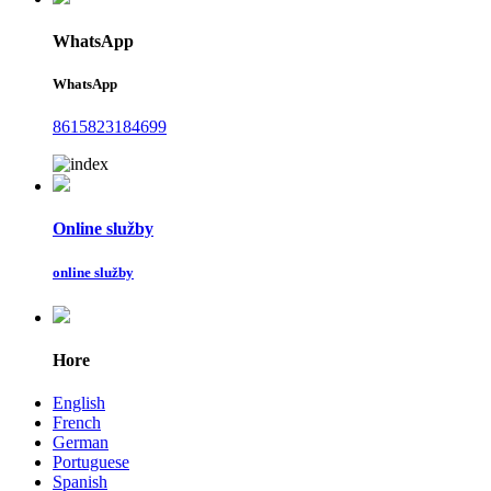
WhatsApp
WhatsApp
8615823184699
Online služby
online služby
Hore
English
French
German
Portuguese
Spanish