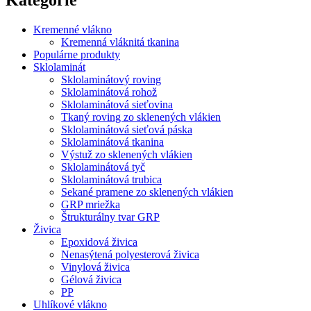
Kremenné vlákno
Kremenná vláknitá tkanina
Populárne produkty
Sklolaminát
Sklolaminátový roving
Sklolaminátová rohož
Sklolaminátová sieťovina
Tkaný roving zo sklenených vlákien
Sklolaminátová sieťová páska
Sklolaminátová tkanina
Výstuž zo sklenených vlákien
Sklolaminátová tyč
Sklolaminátová trubica
Sekané pramene zo sklenených vlákien
GRP mriežka
Štrukturálny tvar GRP
Živica
Epoxidová živica
Nenasýtená polyesterová živica
Vinylová živica
Gélová živica
PP
Uhlíkové vlákno