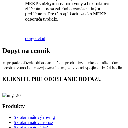
MEKP s nízkym obsahom vody a bez polárnych
zlúčenín, aby sa zabránilo osmóze a iným
problémom. Pre túto aplikáciu sa ako MEKP
odporúča tvrdidlo.
dopyt
detail
Dopyt na cenník
V prípade otázok ohľadom našich produktov alebo cenníka nám,
prosím, zanechajte svoj e-mail a my sa s vami spojíme do 24 hodín.
KLIKNITE PRE ODOSLANIE DOTAZU
Produkty
Sklolaminátový roving
Sklolaminátová rohož
Sklolaminátová tyč