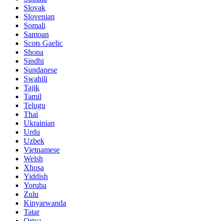
Slovak
Slovenian
Somali
Samoan
Scots Gaelic
Shona
Sindhi
Sundanese
Swahili
Tajik
Tamil
Telugu
Thai
Ukrainian
Urdu
Uzbek
Vietnamese
Welsh
Xhosa
Yiddish
Yoruba
Zulu
Kinyarwanda
Tatar
Oriya