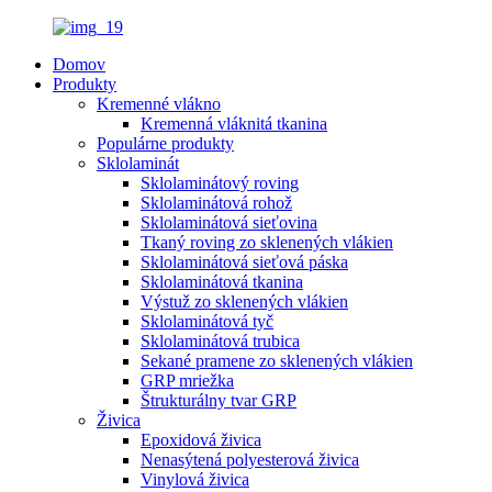
Domov
Produkty
Kremenné vlákno
Kremenná vláknitá tkanina
Populárne produkty
Sklolaminát
Sklolaminátový roving
Sklolaminátová rohož
Sklolaminátová sieťovina
Tkaný roving zo sklenených vlákien
Sklolaminátová sieťová páska
Sklolaminátová tkanina
Výstuž zo sklenených vlákien
Sklolaminátová tyč
Sklolaminátová trubica
Sekané pramene zo sklenených vlákien
GRP mriežka
Štrukturálny tvar GRP
Živica
Epoxidová živica
Nenasýtená polyesterová živica
Vinylová živica