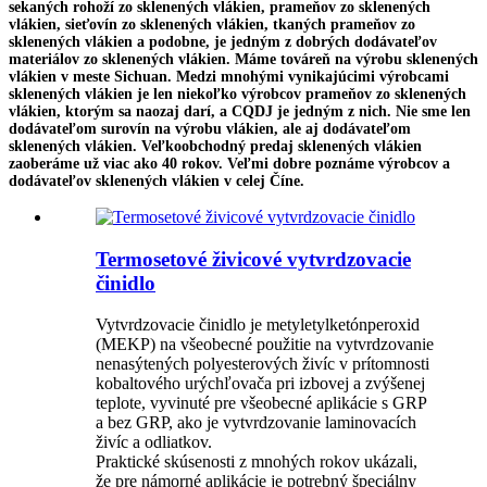
sekaných rohoží zo sklenených vlákien, prameňov zo sklenených
vlákien, sieťovín zo sklenených vlákien, tkaných prameňov zo
sklenených vlákien a podobne, je jedným z dobrých dodávateľov
materiálov zo sklenených vlákien. Máme továreň na výrobu sklenených
vlákien v meste Sichuan. Medzi mnohými vynikajúcimi výrobcami
sklenených vlákien je len niekoľko výrobcov prameňov zo sklenených
vlákien, ktorým sa naozaj darí, a CQDJ je jedným z nich. Nie sme len
dodávateľom surovín na výrobu vlákien, ale aj dodávateľom
sklenených vlákien. Veľkoobchodný predaj sklenených vlákien
zaoberáme už viac ako 40 rokov. Veľmi dobre poznáme výrobcov a
dodávateľov sklenených vlákien v celej Číne.
Termosetové živicové vytvrdzovacie
činidlo
Vytvrdzovacie činidlo je metyletylketónperoxid
(MEKP) na všeobecné použitie na vytvrdzovanie
nenasýtených polyesterových živíc v prítomnosti
kobaltového urýchľovača pri izbovej a zvýšenej
teplote, vyvinuté pre všeobecné aplikácie s GRP
a bez GRP, ako je vytvrdzovanie laminovacích
živíc a odliatkov.
Praktické skúsenosti z mnohých rokov ukázali,
že pre námorné aplikácie je potrebný špeciálny