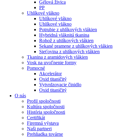
Gélová živica
PP
Uhlíkové vlákno
Uhlíkové vlákno
Uhlíkové vlákno
Potrubie z uhlíkových vlákien
Hybridná vláknitá tkanina
Rohož z uhlíkových vlákien
Sekané pramene z uhlíkových vlákien
Sieťovina z uhlíkových vlákien
Tkanina z aramidových vlákien
Vosk na uvoľnenie formy
Pomocné
Akcelerátor
Oxid titaničitý
Vytvrdzovacie činidlo
Oxid titaničitý
O nás
Profil spoločnosti
Kultúra spoločnosti
História spoločnosti
Certifikát
Firemná výstava
Naši partneri
Prehliadka továrne