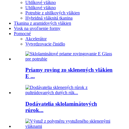
Uhlíkové vlákno
Uhlíkové vlákno
Potrubie z uhlíkových vlákien
Hybridná vláknitá tkanina
Tkanina z aramidových vlákien
Vosk na uvoľnenie formy
Pomocné
Akcelerátor
Vytvrdzovacie činidlo
Priamy roving zo sklenených vlákien
E ...
Dodávatelia sklolaminátových
rúrok...