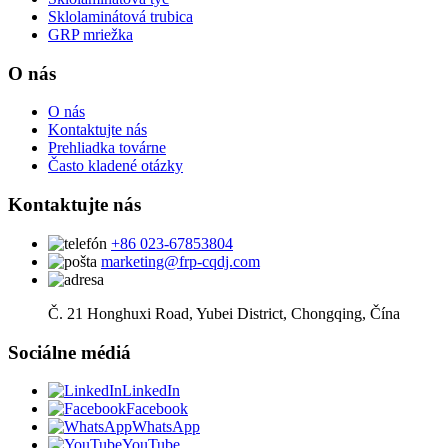
Sklolaminátová trubica
GRP mriežka
O nás
O nás
Kontaktujte nás
Prehliadka továrne
Často kladené otázky
Kontaktujte nás
+86 023-67853804
marketing@frp-cqdj.com
Č. 21 Honghuxi Road, Yubei District, Chongqing, Čína
Sociálne médiá
LinkedIn
Facebook
WhatsApp
YouTube