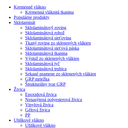
Kremenné vlákno
Kremenná vláknitá tkanina
Populárne produkty
Sklolaminát
Sklolaminátový roving
Sklolaminátová rohož
Sklolaminátová sieťovina
Tkaný roving zo sklenených vlákien
Sklolaminátová sieťová páska
Sklolaminátová tkanina
Výstuž zo sklenených vlákien
Sklolaminátová tyč
Sklolaminátová trubica
Sekané pramene zo sklenených vlákien
GRP mriežka
Štrukturálny tvar GRP
Živica
Epoxidová živica
Nenasýtená polyesterová živica
Vinylová živica
Gélová živica
PP
Uhlíkové vlákno
Uhlíkové vlákno