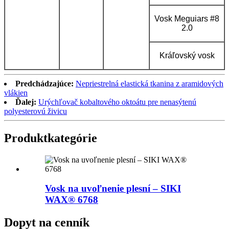
Vosk Meguiars #8
2.0
Kráľovský vosk
Predchádzajúce:
Nepriestrelná elastická tkanina z aramidových
vlákien
Ďalej:
Urýchľovač kobaltového oktoátu pre nenasýtenú
polyesterovú živicu
Produkt
kategórie
Vosk na uvoľnenie plesní – SIKI
WAX® 6768
Dopyt na cenník