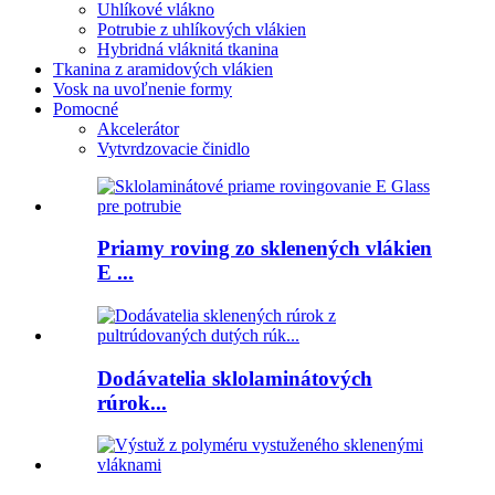
Uhlíkové vlákno
Potrubie z uhlíkových vlákien
Hybridná vláknitá tkanina
Tkanina z aramidových vlákien
Vosk na uvoľnenie formy
Pomocné
Akcelerátor
Vytvrdzovacie činidlo
Priamy roving zo sklenených vlákien
E ...
Dodávatelia sklolaminátových
rúrok...