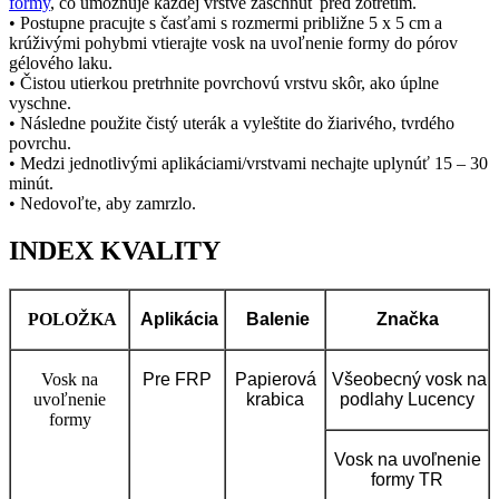
formy
, čo umožňuje každej vrstve zaschnúť pred zotretím.
• Postupne pracujte s časťami s rozmermi približne 5 x 5 cm a
krúživými pohybmi vtierajte vosk na uvoľnenie formy do pórov
gélového laku.
• Čistou utierkou pretrhnite povrchovú vrstvu skôr, ako úplne
vyschne.
• Následne použite čistý uterák a vyleštite do žiarivého, tvrdého
povrchu.
• Medzi jednotlivými aplikáciami/vrstvami nechajte uplynúť 15 – 30
minút.
• Nedovoľte, aby zamrzlo.
INDEX KVALITY
POLOŽKA
Aplikácia
Balenie
Značka
Vosk na
Pre FRP
Papierová
Všeobecný vosk na
uvoľnenie
krabica
podlahy Lucency
formy
Vosk na uvoľnenie
formy TR