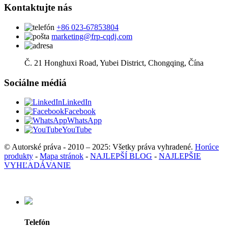
Kontaktujte nás
+86 023-67853804
marketing@frp-cqdj.com
Č. 21 Honghuxi Road, Yubei District, Chongqing, Čína
Sociálne médiá
LinkedIn
Facebook
WhatsApp
YouTube
© Autorské práva - 2010 – 2025: Všetky práva vyhradené.
Horúce
produkty
-
Mapa stránok
-
NAJLEPŠÍ BLOG
-
NAJLEPŠIE
VYHĽADÁVANIE
Telefón