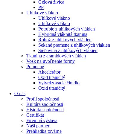
Gélová živica
PP
Uhlíkové vlákno
Uhlíkové vlákno
Uhlíkové vlákno
Potrubie z uhlíkových vlákien
Hybridná vláknitá tkanina
Rohož z uhlíkových vlákien
Sekané pramene z uhlíkových vlákien
Sieťovina z uhlíkových vlákien
Tkanina z aramidových vlákien
Vosk na uvoľnenie formy
Pomocné
Akcelerátor
Oxid titaničitý
Vytvrdzovacie činidlo
Oxid titaničitý
O nás
Profil spoločnosti
Kultúra spoločnosti
História spoločnosti
Certifikát
Firemná výstava
Naši partneri
Prehliadka továrne