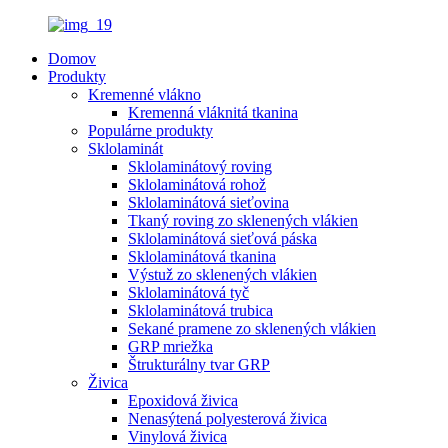
Domov
Produkty
Kremenné vlákno
Kremenná vláknitá tkanina
Populárne produkty
Sklolaminát
Sklolaminátový roving
Sklolaminátová rohož
Sklolaminátová sieťovina
Tkaný roving zo sklenených vlákien
Sklolaminátová sieťová páska
Sklolaminátová tkanina
Výstuž zo sklenených vlákien
Sklolaminátová tyč
Sklolaminátová trubica
Sekané pramene zo sklenených vlákien
GRP mriežka
Štrukturálny tvar GRP
Živica
Epoxidová živica
Nenasýtená polyesterová živica
Vinylová živica