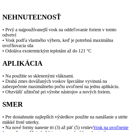
NEHNUTEĽNOSŤ
• Prvý a najpoužívanejší vosk na oddeľovanie foriem v tomto
odvetví
• Vosk podľa vlastného výberu, keď je potrebná maximálna
uvoľňovacia sila
• Odoláva exotermickým teplotám až do 121 °C
APLIKÁCIA
• Na použitie so sklenenými vláknami.
• Drahá zmes dovážaných voskov špeciálne vyvinutá na
zabezpečenie maximálneho počtu uvoľnení na jednu aplikáciu.
• Obzvlášť užitočné pri výrobe nástrojov a nových foriem.
SMER
• Pre dosiahnutie najlepších výsledkov použite na nanášanie a utrite
mäkké froté utierky.
• Na nové formy naneste tri (3) až päť (5) vrstiev
Vosk na uvoľnenie